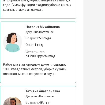
Я проработала домработницей в семье 1,5
года. В мои функции входила уборка жилых
комнат, стирка и глажка...
Наталья Михайловна
Дегунино Восточное
Возраст:
53 года
Опыт:
1 год
Цена услуги:
от 2000 руб/выход
Работала в загородном доме площадью
1000 квадратных метров, уборка сухая и
влажная, мытье санузлов и саун,...
Татьяна Анатольевна
Дегунино Восточное
Возраст:
48 лет