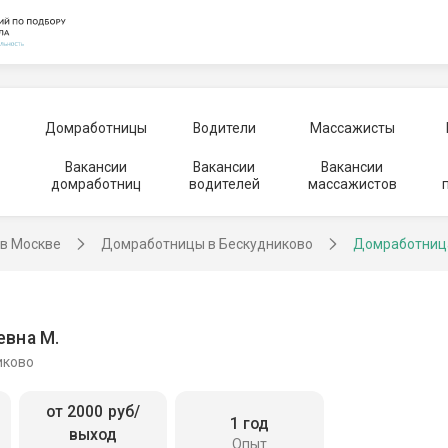
Домработницы
Водители
Массажисты
Вакансии
Вакансии
Вакансии
домработниц
водителей
массажистов
в Москве
Домработницы в Бескудниково
Домработниц
евна М.
иково
от 2000 руб/
1 год
выход
Опыт