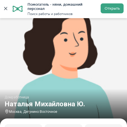
Помогатель - няни, домашний 
Главная
Домработницы
Домработницы в Москве
Открыть
персонал
Поиск работы и работников
Домработница
Наталья Михайловна Ю.
Москва, Дегунино Восточное