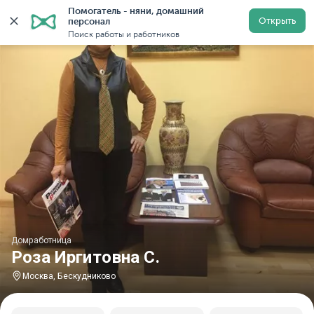
Помогатель - няни, домашний 
Главная
Домработницы
Домработницы в Москве
Открыть
персонал
Поиск работы и работников
Домработница
Роза Иргитовна С.
Москва, Бескудниково