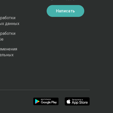
Написать
бработки
ых данных
бработки
ie
именения
ельных