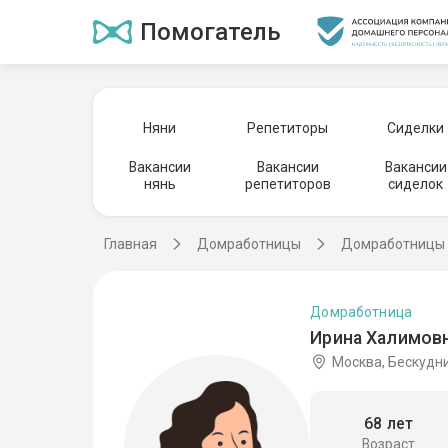
Помогатель
Няни
Репетиторы
Сиделки
Вакансии
Вакансии
Вакансии
нянь
репетиторов
сиделок
Главная
Домработницы
Домработницы 
Домработница
Ирина Халимовн
Москва, Бескудн
68 лет
Возраст