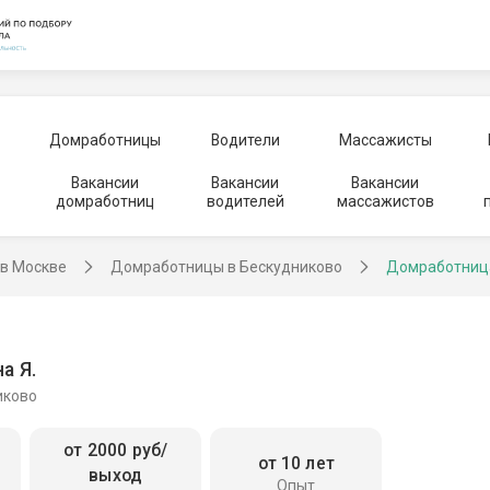
Домработницы
Водители
Массажисты
Вакансии
Вакансии
Вакансии
домработниц
водителей
массажистов
в Москве
Домработницы в Бескудниково
Домработниц
а Я.
иково
от 2000 руб/
от 10 лет
выход
Опыт