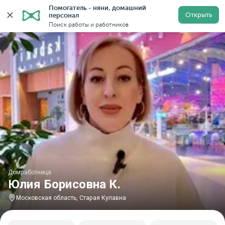
Помогатель - няни, домашний 
Главная
Домработницы
Домработницы в Московской
Открыть
персонал
Поиск работы и работников
Домработница
Юлия Борисовна К.
Московская область, Старая Купавна