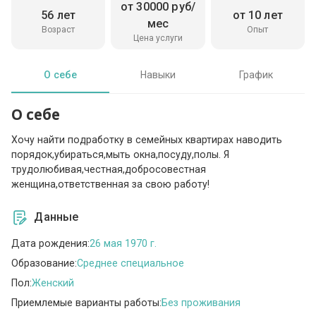
от 30000 руб/
56 лет
от 10 лет
мес
Возраст
Опыт
Цена услуги
О себе
Навыки
График
О себе
Хочу найти подработку в семейных квартирах наводить
порядок,убираться,мыть окна,посуду,полы. Я
трудолюбивая,честная,добросовестная
женщина,ответственная за свою работу!
Данные
Дата рождения:
26 мая 1970 г.
Образование:
Среднее специальное
Пол:
Женский
Приемлемые варианты работы:
Без проживания