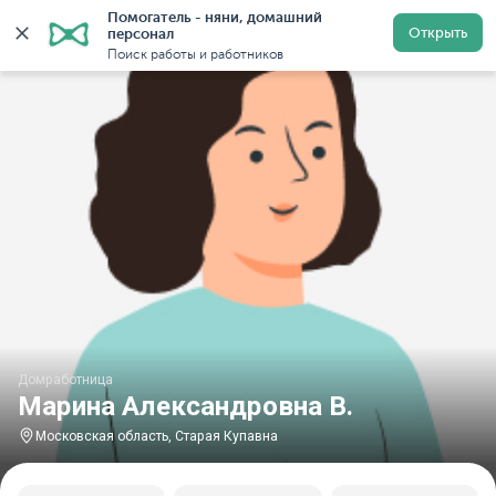
Помогатель - няни, домашний 
Главная
Домработницы
Домработницы в Московской
Открыть
персонал
Поиск работы и работников
Домработница
Марина Александровна В.
Московская область, Старая Купавна