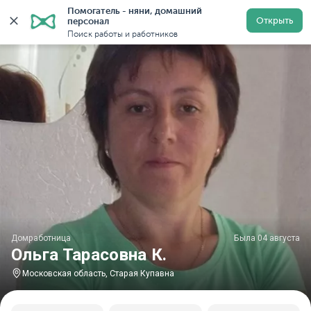
Помогатель - няни, домашний 
Главная
Домработницы
Домработницы в Московской
Открыть
персонал
Поиск работы и работников
Домработница
Была 04 августа
Ольга Тарасовна К.
Московская область, Старая Купавна