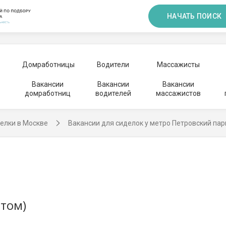
НАЧАТЬ ПОИСК
Домработницы
Водители
Массажисты
Вакансии
Вакансии
Вакансии
домработниц
водителей
массажистов
елки в Москве
Вакансии для сиделок у метро Петровский пар
ытом)