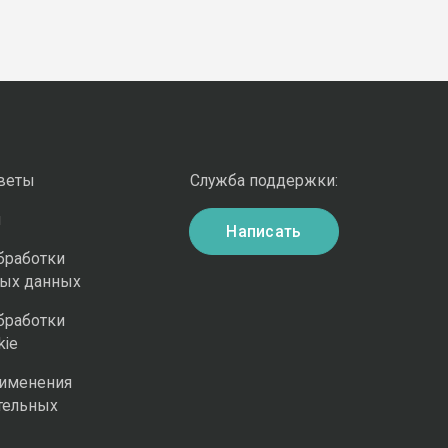
оветы
Служба поддержки:
и
Написать
бработки
ных данных
бработки
kie
рименения
тельных