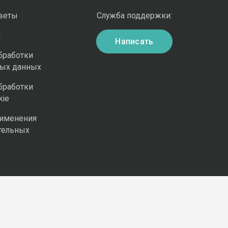
оветы
Служба поддержки:
и
Написать
бработки
ных данных
бработки
kie
рименения
тельных