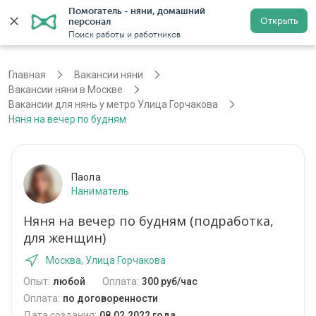
Помогатель - няни, домашний 
Открыть
персонал
Москва
Войти
Регистрация
Поиск работы и работников
Главная
Вакансии няни
Вакансии няни в Москве
Вакансии для нянь у метро Улица Горчакова
Няня на вечер по будням
Паола
Наниматель
Няня на вечер по будням (подработка,
для женщин)
Москва, Улица Горчакова
Опыт:
любой
Оплата:
300 руб/час
Оплата:
по договоренности
Дата создания:
08.02.2022 года