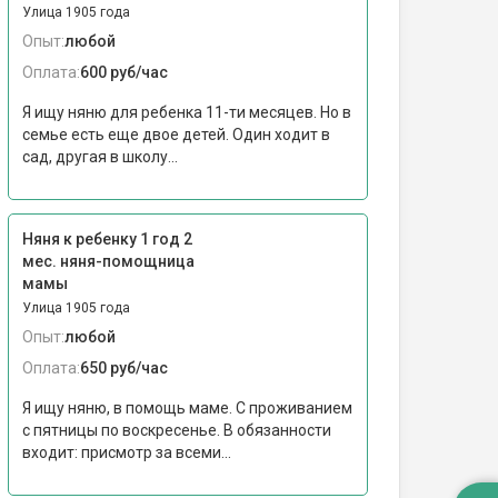
Улица 1905 года
Опыт:
любой
Оплата:
600 руб/час
Я ищу няню для ребенка 11-ти месяцев. Но в
семье есть еще двое детей. Один ходит в
сад, другая в школу...
Няня к ребенку 1 год 2
мес. няня-помощница
мамы
Улица 1905 года
Опыт:
любой
Оплата:
650 руб/час
Я ищу няню, в помощь маме. С проживанием
с пятницы по воскресенье. В обязанности
входит: присмотр за всеми...