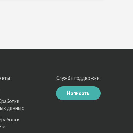
оветы
Служба поддержки:
и
Написать
бработки
ных данных
бработки
kie