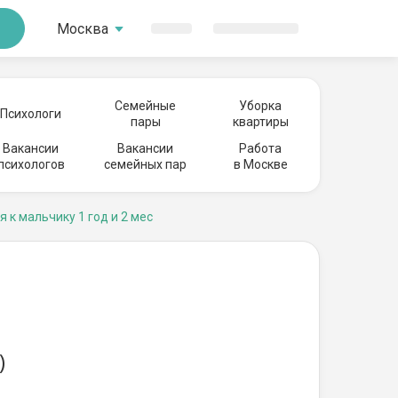
Москва
Семейные
Уборка
Психологи
пары
квартиры
Вакансии
Вакансии
Работа
психологов
семейных пар
в Москве
я к мальчику 1 год и 2 мес
)