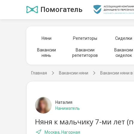
Помогатель
Няни
Репетиторы
Сиделки
Вакансии
Вакансии
Вакансии
нянь
репетиторов
сиделок
Главная
Вакансии няни
Вакансии няни в
Наталия
Наниматель
Няня к мальчику 7-ми лет (
Москва, Нагорная