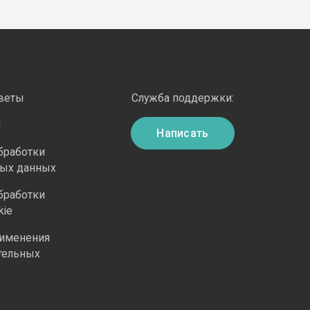
оветы
Служба поддержки:
и
Написать
бработки
ных данных
бработки
kie
рименения
тельных