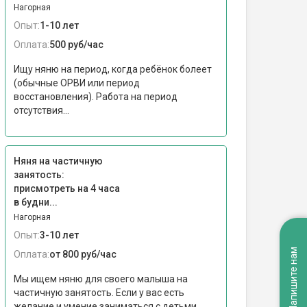
Нагорная
Опыт:
1-10 лет
Оплата:
500 руб/час
Ищу няню на период, когда ребёнок болеет
(обычные ОРВИ или период
восстановления). Работа на период
отсутствия...
Няня на частичную
занятость:
присмотреть на 4 часа
в будни...
Нагорная
Опыт:
3-10 лет
Напишите нам
Оплата:
от 800 руб/час
Мы ищем няню для своего малыша на
частичную занятость. Если у вас есть
желание и умение заниматься с детьми,...