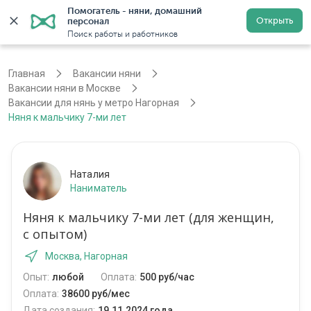
Помогатель - няни, домашний 
Открыть
персонал
Москва
Войти
Регистрация
Поиск работы и работников
Главная
Вакансии няни
Вакансии няни в Москве
Вакансии для нянь у метро Нагорная
Няня к мальчику 7-ми лет
Наталия
Наниматель
Няня к мальчику 7-ми лет (для женщин,
с опытом)
Москва, Нагорная
Опыт:
любой
Оплата:
500 руб/час
Оплата:
38600 руб/мес
Дата создания:
19.11.2024 года