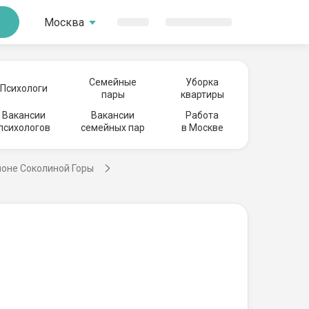
Москва
Семейные
Уборка
Психологи
пары
квартиры
Вакансии
Вакансии
Работа
психологов
семейных пар
в Москве
йоне Соколиной Горы