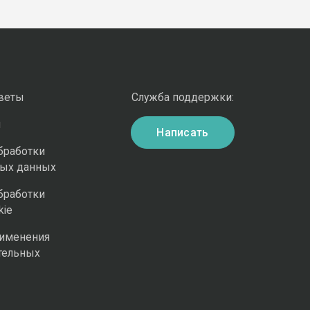
оветы
Служба поддержки:
и
Написать
бработки
ных данных
бработки
kie
рименения
тельных