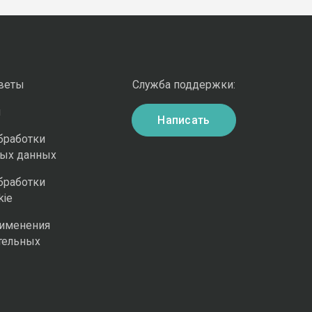
оветы
Служба поддержки:
и
Написать
бработки
ных данных
бработки
kie
рименения
тельных