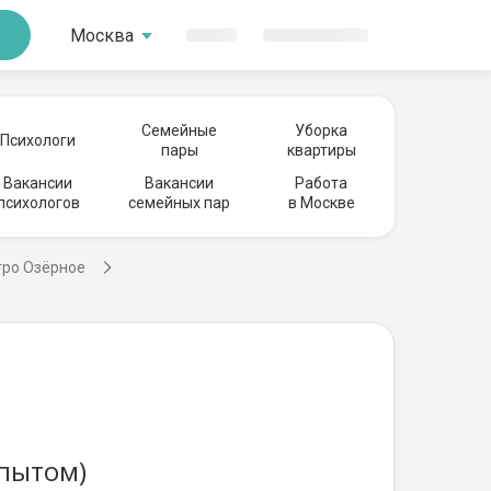
Москва
Семейные
Уборка
Психологи
пары
квартиры
Вакансии
Вакансии
Работа
психологов
семейных пар
в Москве
тро Озёрное
опытом)