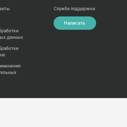
оветы
Служба поддержки:
и
Написать
бработки
ных данных
бработки
kie
рименения
тельных