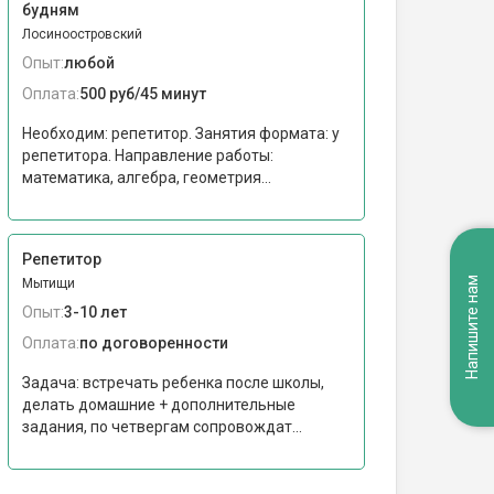
будням
Лосиноостровский
Опыт:
любой
Оплата:
500 руб/45 минут
Необходим: репетитор. Занятия формата: у
репетитора. Направление работы:
математика, алгебра, геометрия...
Репетитор
Напишите нам
Мытищи
Опыт:
3-10 лет
Оплата:
по договоренности
Задача: встречать ребенка после школы,
делать домашние + дополнительные
задания, по четвергам сопровождат...