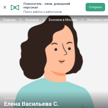
Помогатель - няни, домашний 
Открыть
персонал
Москва
Войти
Регистрация
Поиск работы и работников
Главная
Зооняни
Зооняни в Москве
Зооняни у м
Зооняня
Елена Васильева С.