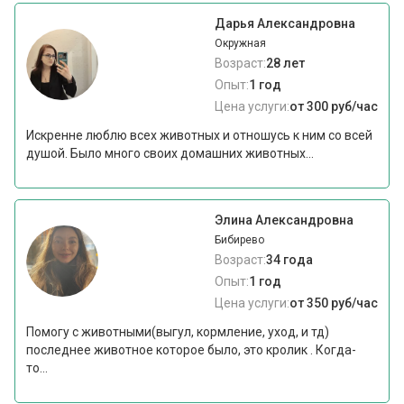
Дарья Александровна
Окружная
Возраст:
28 лет
Опыт:
1 год
Цена услуги:
от 300 руб/час
Искренне люблю всех животных и отношусь к ним со всей
душой. Было много своих домашних животных...
Элина Александровна
Бибирево
Возраст:
34 года
Опыт:
1 год
Цена услуги:
от 350 руб/час
Помогу с животными(выгул, кормление, уход, и тд)
последнее животное которое было, это кролик . Когда-
то...