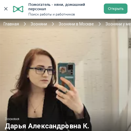
Помогатель - няни, домашний 
Открыть
персонал
Москва
Войти
Регистрация
Поиск работы и работников
Главная
Зооняни
Зооняни в Москве
Зооняни у м
Зооняня
Дарья Александровна К.