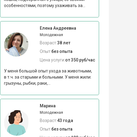
особенностями, поэтому ухаживать за...
Елена Андреевна
Молодежная
Возраст:
38 лет
Опыт:
без опыта
Цена услуги:
от 350 руб/час
У меня большой опыт ухода за животными,
в т.ч. за старыми и больными. У меня жили:
грызуны, рыбки, раки,...
Марина
Молодежная
Возраст:
43 года
Опыт:
без опыта