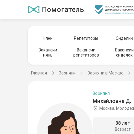
Помогатель
Няни
Репетиторы
Сиделки
Вакансии
Вакансии
Вакансии
нянь
репетиторов
сиделок
Главная
Зооняни
Зооняни в Москве
Зооняня
Михайловна Д.
Москва, Молоде
38 лет
Возраст