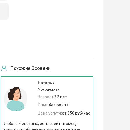
Похожие Зооняни
Наталья
Молодежная
Возраст:
37 лет
Опыт:
без опыта
Цена услуги:
от 350 руб/час
Люблю животных, есть свой питомец -
кошка, подобранная с улицы, со своими