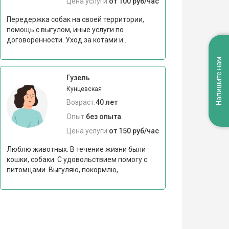
Цена услуги:
от 100 руб/час
Передержка собак на своей территории,
помощь с выгулом, иные услуги по
договоренности. Уход за котами и...
Напишите нам
Гузель
Кунцевская
Возраст:
40 лет
Опыт:
без опыта
Цена услуги:
от 150 руб/час
Люблю животных. В течение жизни были
кошки, собаки. С удовольствием помогу с
питомцами. Выгуляю, покормлю,...