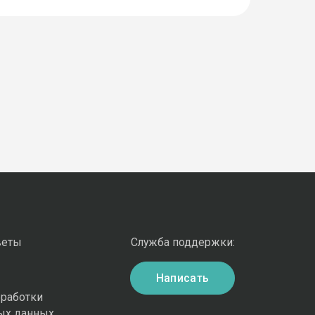
веты
Служба поддержки:
Написать
бработки
ых данных