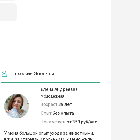
Похожие Зооняни
Елена Андреевна
Молодежная
Возраст:
38 лет
Опыт:
без опыта
Цена услуги:
от 350 руб/час
У меня большой опыт ухода за животными,
в т.ч. за старыми и больными. У меня жили: