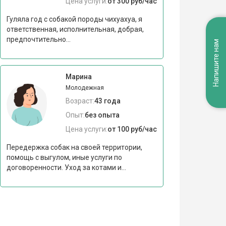
Цена услуги:
от 300 руб/час
Гуляла год с собакой породы чихуахуа, я
ответственная, исполнительная, добрая,
предпочтительно...
Напишите нам
Марина
Молодежная
Возраст:
43 года
Опыт:
без опыта
Цена услуги:
от 100 руб/час
Передержка собак на своей территории,
помощь с выгулом, иные услуги по
договоренности. Уход за котами и...