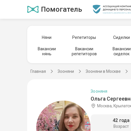
Помогатель
Няни
Репетиторы
Сиделки
Вакансии
Вакансии
Вакансии
нянь
репетиторов
сиделок
Главная
Зооняни
Зооняни в Москве
Зооняня
Ольга Сергеевна
Москва, Крылатс
42 года
Возраст