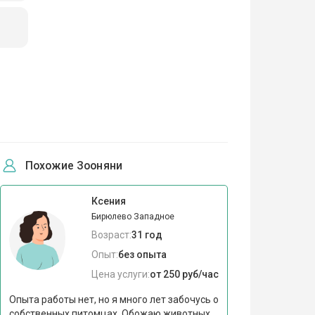
Похожие Зооняни
Ксения
Бирюлево Западное
Возраст:
31 год
Опыт:
без опыта
Цена услуги:
от 250 руб/час
Опыта работы нет, но я много лет забочусь о
собственных питомцах. Обожаю животных,