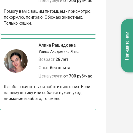
Цена услуги:
от 200 руб/час
Помогу вам с вашим питомцем - присмотрю,
покормлю, поиграю. Обожаю животных.
Только кошки.
Напишите нам
Алина Рашидовна
Улица Академика Янгеля
Возраст:
28 лет
Опыт:
без опыта
Цена услуги:
от 700 руб/час
Я люблю животных и заботиться о них. Если
вашему котику или собачке нужен уход,
внимание и забота, то смело...