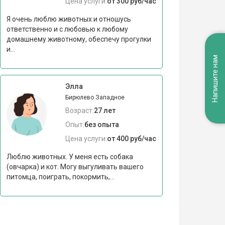
Цена услуги:
от 300 руб/час
Я очень люблю животных и отношусь
ответственно и с любовью к любому
домашнему животному, обеспечу прогулки
и...
Напишите нам
Элла
Бирюлево Западное
Возраст:
27 лет
Опыт:
без опыта
Цена услуги:
от 400 руб/час
Люблю животных. У меня есть собака
(овчарка) и кот. Могу выгуливать вашего
питомца, поиграть, покормить,...