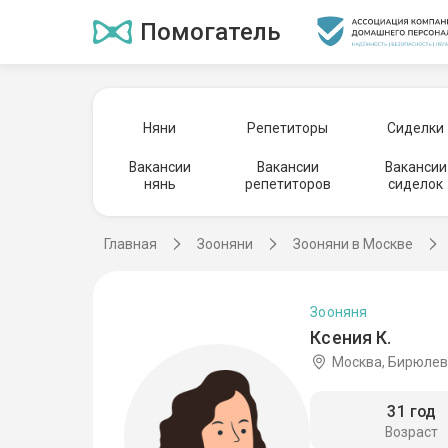
Помогатель
Няни
Репетиторы
Сиделки
Вакансии
Вакансии
Вакансии
нянь
репетиторов
сиделок
Главная
Зооняни
Зооняни в Москве
Зооняня
Ксения К.
Москва, Бирюлев
31 год
Возраст