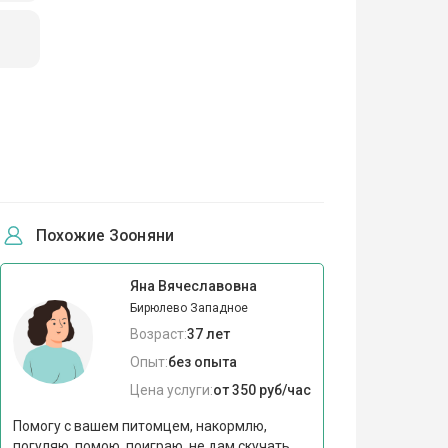
Похожие Зооняни
Яна Вячеславовна
Бирюлево Западное
Возраст:
37 лет
Опыт:
без опыта
Цена услуги:
от 350 руб/час
Помогу с вашем питомцем, накормлю,
погуляю, помою, поиграю, не дам скучать.