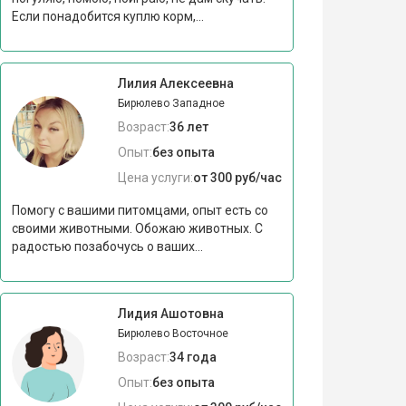
Если понадобится куплю корм,...
Лилия Алексеевна
Бирюлево Западное
Возраст:
36 лет
Опыт:
без опыта
Цена услуги:
от 300 руб/час
Помогу с вашими питомцами, опыт есть со
своими животными. Обожаю животных. С
радостью позабочусь о ваших...
Лидия Ашотовна
Бирюлево Восточное
Возраст:
34 года
Опыт:
без опыта