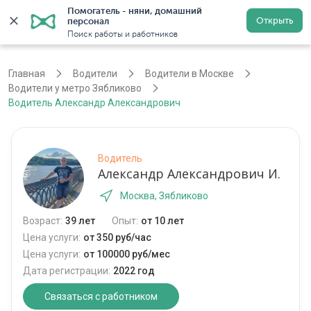
Помогатель - няни, домашний 
Открыть
персонал
Москва
Войти
Регистрация
Поиск работы и работников
Главная
Водители
Водители в Москве
Водители у метро Зябликово
Водитель Александр Александрович
Водитель
Александр Александрович И.
Москва, Зябликово
Возраст:
39 лет
Опыт:
от 10 лет
Цена услуги:
от 350 руб/час
Цена услуги:
от 100000 руб/мес
Дата регистрации:
2022 год
Связаться с работником