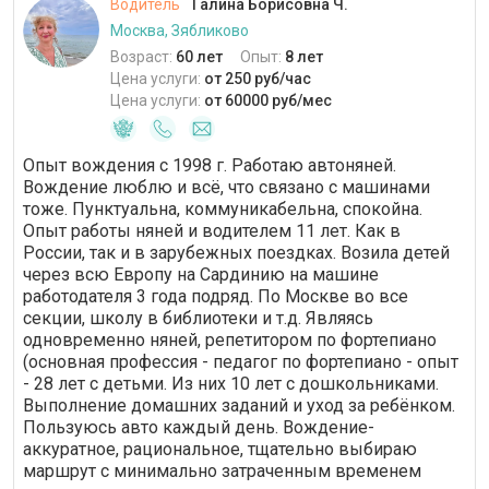
Водитель
Галина Борисовна Ч.
Москва, Зябликово
Возраст:
60 лет
Опыт:
8 лет
Цена услуги:
от 250 руб/час
Цена услуги:
от 60000 руб/мес
Опыт вождения с 1998 г. Работаю автоняней.
Вождение люблю и всё, что связано с машинами
тоже. Пунктуальна, коммуникабельна, спокойна.
Опыт работы няней и водителем 11 лет. Как в
России, так и в зарубежных поездках. Возила детей
через всю Европу на Сардинию на машине
работодателя 3 года подряд. По Москве во все
секции, школу в библиотеки и т.д. Являясь
одновременно няней, репетитором по фортепиано
(основная профессия - педагог по фортепиано - опыт
- 28 лет с детьми. Из них 10 лет с дошкольниками.
Выполнение домашних заданий и уход за ребёнком.
Пользуюсь авто каждый день. Вождение-
аккуратное, рациональное, тщательно выбираю
маршрут с минимально затраченным временем