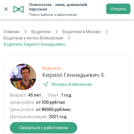
Помогатель - няни, домашний 
Открыть
персонал
Москва
Войти
Регистрация
Поиск работы и работников
Главная
Водители
Водители в Москве
Водители у метро Войковская
Водитель Кирилл Геннадьевич
Водитель
Кирилл Геннадьевич Е.
Москва, Войковская
Возраст:
45 лет
Опыт:
1 год
Цена услуги:
от 300 руб/час
Цена услуги:
от 80000 руб/мес
Дата регистрации:
2021 год
Связаться с работником