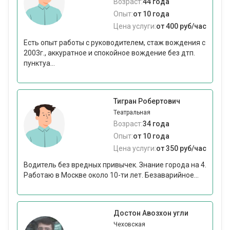
Возраст:
44 года
Опыт:
от 10 года
Цена услуги:
от 400 руб/час
Есть опыт работы с руководителем, стаж вождения с
2003г., аккуратное и спокойное вождение без дтп.
пунктуа...
Тигран Робертович
Театральная
Возраст:
34 года
Опыт:
от 10 года
Цена услуги:
от 350 руб/час
Водитель без вредных привычек. Знание города на 4.
Работаю в Москве около 10-ти лет. Безаварийное...
Достон Авозхон угли
Чеховская