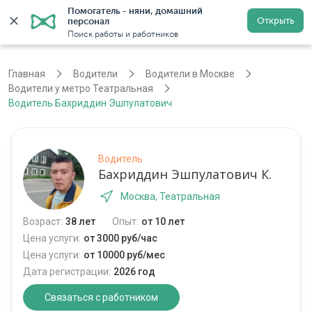
Помогатель - няни, домашний 
Открыть
персонал
Москва
Войти
Регистрация
Поиск работы и работников
Главная
Водители
Водители в Москве
Водители у метро Театральная
Водитель Бахриддин Эшпулатович
Водитель
Бахриддин Эшпулатович К.
Москва, Театральная
Возраст:
38 лет
Опыт:
от 10 лет
Цена услуги:
от 3000 руб/час
Цена услуги:
от 10000 руб/мес
Дата регистрации:
2026 год
Связаться с работником