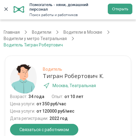
Помогатель - няни, домашний 
Открыть
персонал
Москва
Войти
Регистрация
Поиск работы и работников
Главная
Водители
Водители в Москве
Водители у метро Театральная
Водитель Тигран Робертович
Водитель
Тигран Робертович К.
Москва, Театральная
Возраст:
34 года
Опыт:
от 10 лет
Цена услуги:
от 350 руб/час
Цена услуги:
от 120000 руб/мес
Дата регистрации:
2022 год
Связаться с работником