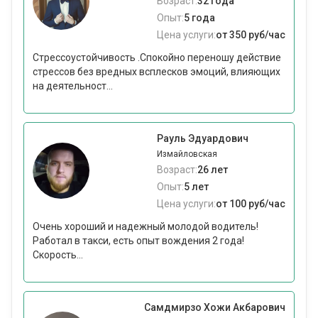
Возраст:
32 года
Опыт:
5 года
Цена услуги:
от 350 руб/час
Стрессоустойчивость .Спокойно переношу действие
стрессов без вредных всплесков эмоций, влияющих
на деятельност...
Рауль Эдуардович
Измайловская
Возраст:
26 лет
Опыт:
5 лет
Цена услуги:
от 100 руб/час
Очень хороший и надежный молодой водитель!
Работал в такси, есть опыт вождения 2 года!
Скорость...
Самдмирзо Хожи Акбарович