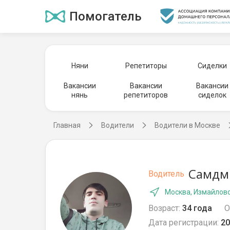
Помогатель
Няни
Репетиторы
Сиделки
Вакансии
Вакансии
Вакансии
нянь
репетиторов
сиделок
Главная
Водители
Водители в Москве
Самдми
Водитель
Москва, Измайлов
Возраст:
34 года
О
Дата регистрации:
20