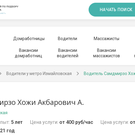
НАЧАТЬ ПОИСК
Домработницы
Водители
Массажисты
Вакансии
Вакансии
Вакансии
домработниц
водителей
массажистов
Водители у метро Измайловская
Водитель Самдмирзо Хо
рзо Хожи Акбарович А.
ская
пыт:
5 лет
Цена услуги:
от 400 руб/час
Цена услуги:
от
21 год