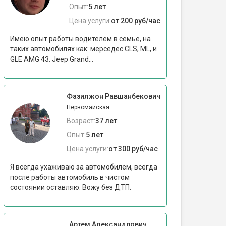
Опыт:
5 лет
Цена услуги:
от 200 руб/час
Имею опыт работы водителем в семье, на
таких автомобилях как: мерседес CLS, ML, и
GLE AMG 43. Jeep Grand...
Фазилжон Равшанбекович
Первомайская
Возраст:
37 лет
Опыт:
5 лет
Цена услуги:
от 300 руб/час
Я всегда ухаживаю за автомобилем, всегда
после работы автомобиль в чистом
состоянии оставляю. Вожу без ДТП.
Артем Александрович