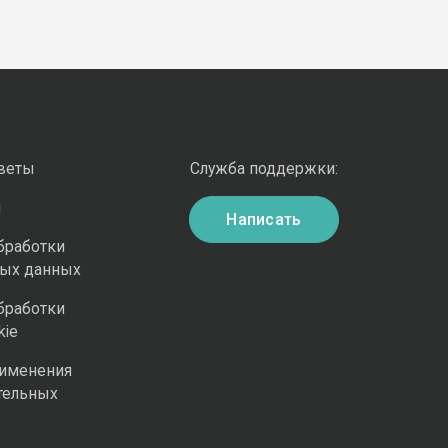
оветы
Служба поддержки:
и
Написать
бработки
ных данных
бработки
kie
рименения
тельных