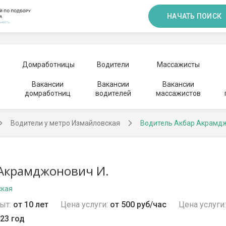
НАЧАТЬ ПОИСК
Домработницы
Водители
Массажисты
Вакансии
Вакансии
Вакансии
домработниц
водителей
массажистов
Водители у метро Измайловская
Водитель Акбар Акрамд
Акрамджонович И.
ская
ыт:
от 10 лет
Цена услуги:
от 500 руб/час
Цена услуги:
23 год