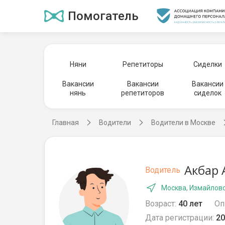
Помогатель
Няни
Репетиторы
Сиделки
Вакансии
Вакансии
Вакансии
нянь
репетиторов
сиделок
Главная
Водители
Водители в Москве
Акбар 
Водитель
Москва, Измайлов
Возраст:
40 лет
Оп
Дата регистрации:
20