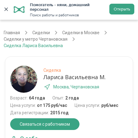
Помогатель - няни, домашний 
Открыть
персонал
Москва
Войти
Регистрация
Поиск работы и работников
Главная
Сиделки
Сиделки в Москве
Сиделки у метро Чертановская
Сиделка Лариса Васильевна
Сиделка
Лариса Васильевна М.
Москва, Чертановская
Возраст:
64 года
Опыт:
2 года
Цена услуги:
от 175 руб/час
Цена услуги:
руб/мес
Дата регистрации:
2015 год
Связаться с работником