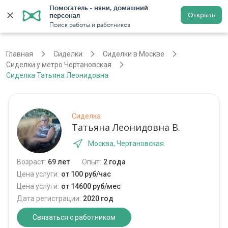
Помогатель - няни, домашний 
Открыть
персонал
Москва
Войти
Регистрация
Поиск работы и работников
Главная
Сиделки
Сиделки в Москве
Сиделки у метро Чертановская
Сиделка Татьяна Леонидовна
Сиделка
Татьяна Леонидовна В.
Москва, Чертановская
Возраст:
69 лет
Опыт:
2 года
Цена услуги:
от 100 руб/час
Цена услуги:
от 14600 руб/мес
Дата регистрации:
2020 год
Связаться с работником