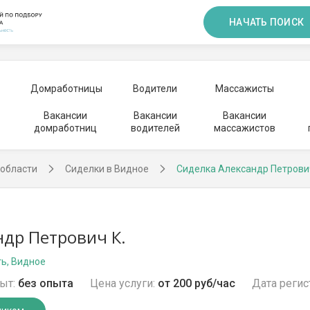
НАЧАТЬ ПОИСК
Домработницы
Водители
Массажисты
Вакансии
Вакансии
Вакансии
домработниц
водителей
массажистов
 области
Сиделки в Видное
Сиделка Александр Петрови
ндр Петрович К.
ь, Видное
ыт:
без опыта
Цена услуги:
от 200 руб/час
Дата регис