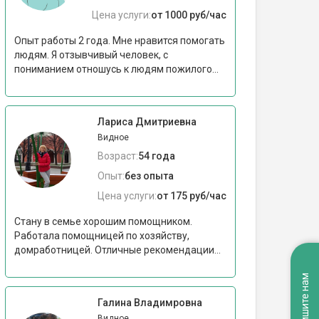
Цена услуги:
от 1000 руб/час
Опыт работы 2 года. Мне нравится помогать
людям. Я отзывчивый человек, с
пониманием отношусь к людям пожилого...
Лариса Дмитриевна
Видное
Возраст:
54 года
Опыт:
без опыта
Цена услуги:
от 175 руб/час
Стану в семье хорошим помощником.
Работала помощницей по хозяйству,
домработницей. Отличные рекомендации...
Напишите нам
Галина Владимровна
Видное