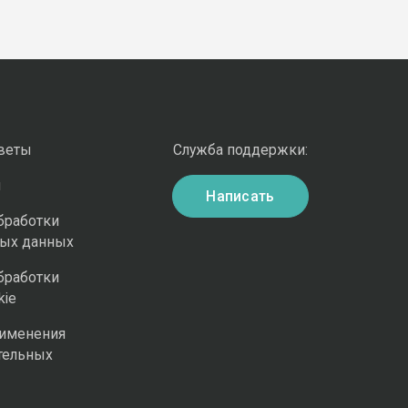
оветы
Служба поддержки:
и
Написать
бработки
ных данных
бработки
kie
рименения
тельных