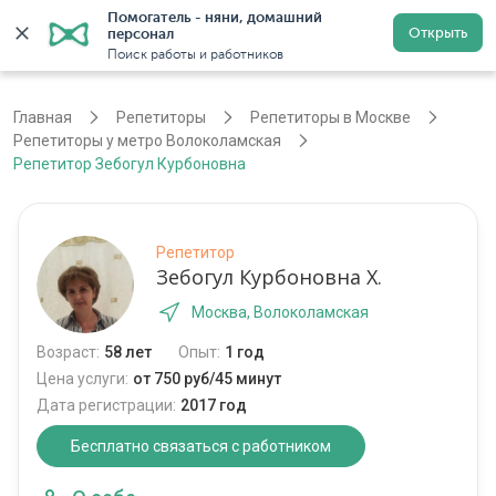
Помогатель - няни, домашний 
Открыть
персонал
Москва
Войти
Регистрация
Поиск работы и работников
Главная
Репетиторы
Репетиторы в Москве
Репетиторы у метро Волоколамская
Репетитор Зебогул Курбоновна
Репетитор
Зебогул Курбоновна Х.
Москва, Волоколамская
Возраст:
58 лет
Опыт:
1 год
Цена услуги:
от 750 руб/45 минут
Дата регистрации:
2017 год
Бесплатно связаться с работником