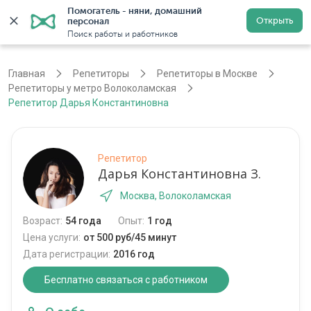
Помогатель - няни, домашний 
Открыть
персонал
Москва
Войти
Регистрация
Поиск работы и работников
Главная
Репетиторы
Репетиторы в Москве
Репетиторы у метро Волоколамская
Репетитор Дарья Константиновна
Репетитор
Дарья Константиновна З.
Москва, Волоколамская
Возраст:
54 года
Опыт:
1 год
Цена услуги:
от 500 руб/45 минут
Дата регистрации:
2016 год
Бесплатно связаться с работником