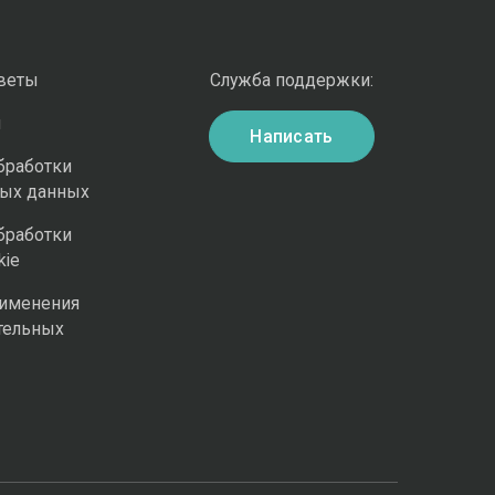
оветы
Служба поддержки:
и
Написать
бработки
ных данных
бработки
kie
рименения
тельных