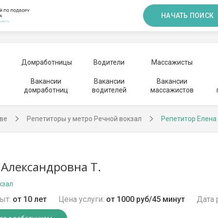
НАЧАТЬ ПОИСК
Домработницы
Водители
Массажисты
Вакансии
Вакансии
Вакансии
домработниц
водителей
массажистов
ве
Репетиторы у метро Речной вокзал
Репетитор Елена
 Александровна Т.
кзал
ыт:
от 10 лет
Цена услуги:
от 1000 руб/45 минут
Дата 