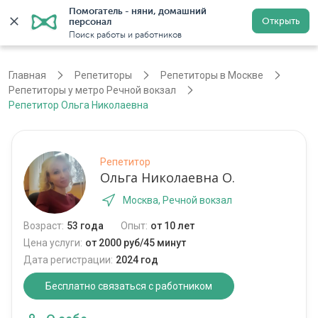
Помогатель - няни, домашний 
Открыть
персонал
Москва
Войти
Регистрация
Поиск работы и работников
Главная
Репетиторы
Репетиторы в Москве
Репетиторы у метро Речной вокзал
Репетитор Ольга Николаевна
Репетитор
Ольга Николаевна О.
Москва, Речной вокзал
Возраст:
53 года
Опыт:
от 10 лет
Цена услуги:
от 2000 руб/45 минут
Дата регистрации:
2024 год
Бесплатно связаться с работником