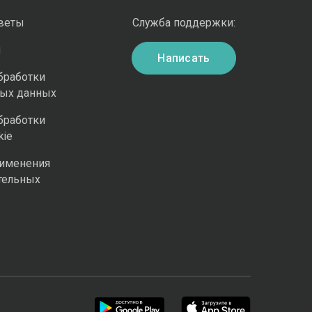
оветы
Служба поддержки:
и
Написать
бработки
ных данных
бработки
kie
рименения
тельных