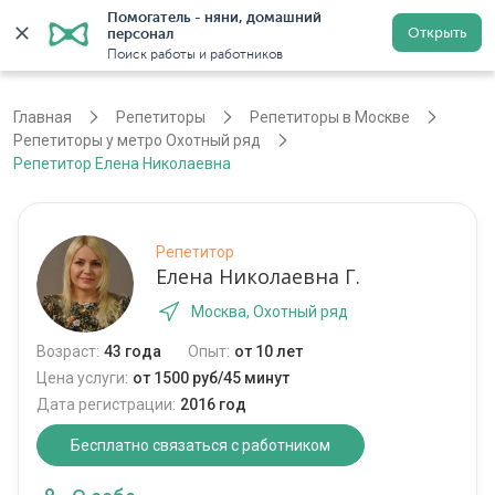
Помогатель - няни, домашний 
Открыть
персонал
Москва
Войти
Регистрация
Поиск работы и работников
Главная
Репетиторы
Репетиторы в Москве
Репетиторы у метро Охотный ряд
Репетитор Елена Николаевна
Репетитор
Елена Николаевна Г.
Москва, Охотный ряд
Возраст:
43 года
Опыт:
от 10 лет
Цена услуги:
от 1500 руб/45 минут
Дата регистрации:
2016 год
Бесплатно связаться с работником