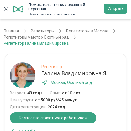
Помогатель - няни, домашний 
Открыть
персонал
Москва
Войти
Регистрация
Поиск работы и работников
Главная
Репетиторы
Репетиторы в Москве
Репетиторы у метро Охотный ряд
Репетитор Галина Владимировна
Репетитор
Галина Владимировна Я.
Москва, Охотный ряд
Возраст:
43 года
Опыт:
от 10 лет
Цена услуги:
от 5000 руб/45 минут
Дата регистрации:
2024 год
Бесплатно связаться с работником