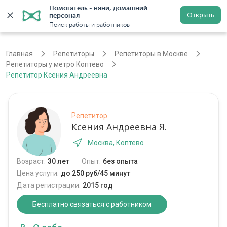
Помогатель - няни, домашний 
Открыть
персонал
Москва
Войти
Регистрация
Поиск работы и работников
Главная
Репетиторы
Репетиторы в Москве
Репетиторы у метро Коптево
Репетитор Ксения Андреевна
Репетитор
Ксения Андреевна Я.
Москва, Коптево
Возраст:
30 лет
Опыт:
без опыта
Цена услуги:
до 250 руб/45 минут
Дата регистрации:
2015 год
Бесплатно связаться с работником