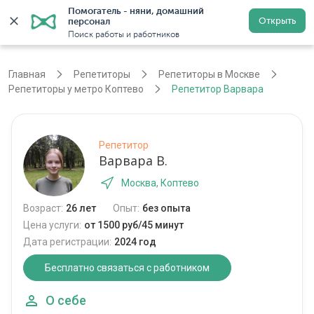
Помогатель - няни, домашний 
Открыть
персонал
Москва
Войти
Регистрация
Поиск работы и работников
Главная
Репетиторы
Репетиторы в Москве
Репетиторы у метро Коптево
Репетитор Варвара
Репетитор
Варвара В.
Москва, Коптево
Возраст:
26 лет
Опыт:
без опыта
Цена услуги:
от 1500 руб/45 минут
Дата регистрации:
2024 год
Бесплатно связаться с работником
О себе