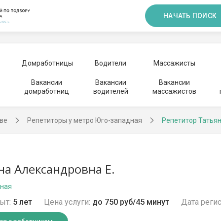
НАЧАТЬ ПОИСК
Домработницы
Водители
Массажисты
Вакансии
Вакансии
Вакансии
домработниц
водителей
массажистов
ве
Репетиторы у метро Юго-западная
Репетитор Татья
на Александровна Е.
дная
ыт:
5 лет
Цена услуги:
до 750 руб/45 минут
Дата регис