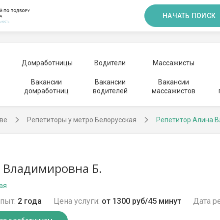
НАЧАТЬ ПОИСК
Домработницы
Водители
Массажисты
Вакансии
Вакансии
Вакансии
домработниц
водителей
массажистов
ве
Репетиторы у метро Белорусская
Репетитор Алина 
 Владимировна Б.
ая
пыт:
2 года
Цена услуги:
от 1300 руб/45 минут
Дата р