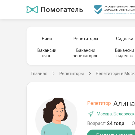
Помогатель
Няни
Репетиторы
Сиделки
Вакансии
Вакансии
Вакансии
нянь
репетиторов
сиделок
Главная
Репетиторы
Репетиторы в Моск
Алина
Репетитор
Москва, Белорусск
Возраст:
24 года
О