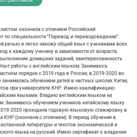
ся с работником
истом: окончила с отличием Российский
т по специальности "Перевод и переводоведение".
ной речью и легко нахожу общий язык с учениками всех
од к каждому ученику в зависимости от возраста,
 выполнение домашних заданий, заинтересованность
. Опыт работы с английским языком: Занимаюсь
астном порядке с 2019 года в России, в 2019-2020 во
 занималась обучением детей в частных школах Китая,
ентов при университете КНР. Имею квалификацию
тайским языками. Владею английским языком на
ом: Занимаюсь обучением учеников китайскому языку
В 2019-2020 проходила годовую языковую стажировку в
а КНР (окончена с отличием). В период обучения в
ественной литературы и текстов экономической и
ского языка на русский. Имею сертификат о владении