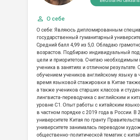
Бесплатно связать
О себе
О себе: Являюсь дипломированным специал
государственный гуманитарный университе
Средний балл 4,99 из 5,0. Обладаю грамот
возрастов. Подбираю индивидуальный подх
цели и приоритетов. Считаю необходимым
ученика в занятиях и отличном результате
обучением учеников английскому языку в ч
время языковой стажировки в Китае также
а также учеников старших классов и студ
лингвиста-переводчика с английским и ки
уровне С1. Опыт работы с китайским язык
в частном порядке с 2019 года в России. 
университете Китая по гранту Правительств
университете занималась переводом худож
общественно-политической тематик с китай