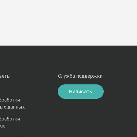
оветы
Служба поддержки:
и
Написать
бработки
ных данных
бработки
kie