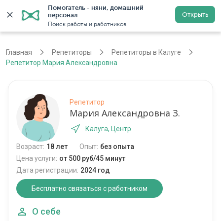
Помогатель - няни, домашний 
Открыть
персонал
Калуга
Войти
Регистрация
Поиск работы и работников
Главная
Репетиторы
Репетиторы в Калуге
Репетитор Мария Александровна
Репетитор
Мария Александровна З.
Калуга, Центр
Возраст:
18 лет
Опыт:
без опыта
Цена услуги:
от 500 руб/45 минут
Дата регистрации:
2024 год
Бесплатно связаться с работником
О себе