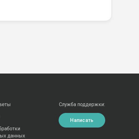
оветы
Служба поддержки:
и
Написать
бработки
ных данных