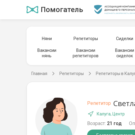
Помогатель
Няни
Репетиторы
Сиделки
Вакансии
Вакансии
Вакансии
нянь
репетиторов
сиделок
Главная
Репетиторы
Репетиторы в Калу
Светл
Репетитор
Калуга, Центр
Возраст:
21 год
Оп