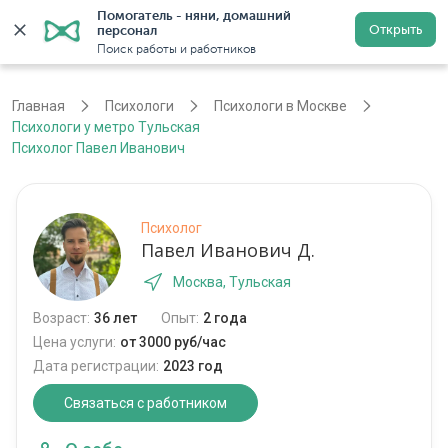
Помогатель - няни, домашний 
Открыть
персонал
Москва
Войти
Регистрация
Поиск работы и работников
Главная
Психологи
Психологи в Москве
Психологи у метро Тульская
Психолог Павел Иванович
Психолог
Павел Иванович Д.
Москва, Тульская
Возраст:
36 лет
Опыт:
2 года
Цена услуги:
от 3000 руб/час
Дата регистрации:
2023 год
Связаться с работником