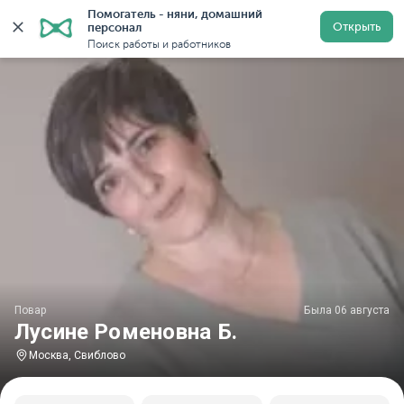
Помогатель - няни, домашний 
Главная
Повара
Повара в Москве
Повара у метр
Открыть
персонал
Поиск работы и работников
Повар
Была 06 августа
Лусине Роменовна Б.
Москва, Свиблово